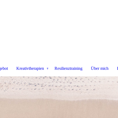
gebot
Kreativtherapien
Resilienztraining
Über mich