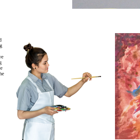
d
ng
ve
g
ve
che