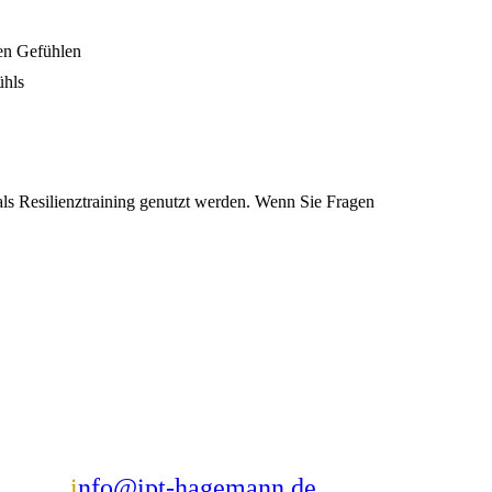
den Gefühlen
ühls
als Resilienztraining genutzt werden. Wenn Sie Fragen
i
nfo@ipt-hagemann.de