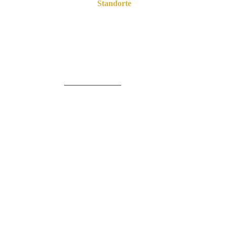
Standorte
Psychotherapeutische Praxengemeinschaft Hoheluft
Hoheluftchaussee 108 B
20253 Hamburg
______________