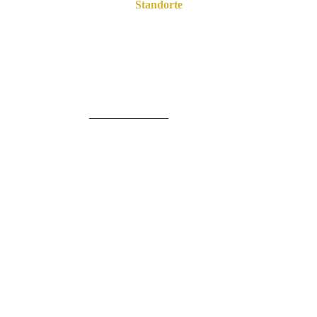
Standorte
Psychotherapeutische Praxengemeinschaft Hoheluft
Hoheluftchaussee 108 B
20253 Hamburg
______________